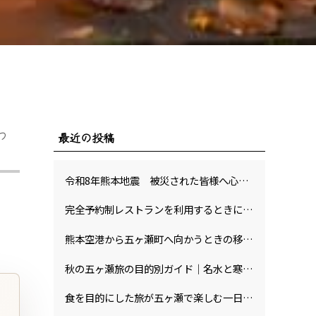
っ
最近の投稿
令和8年熊本地震 被災された皆様へ心よりお見舞い申し上げます
完全予約制レストランを利用するときに事前確認したいことと夏の五ヶ瀬旅のお土産選びの視点
熊本空港から五ヶ瀬町へ向かうときの移動計画と注意点から組み立てるひとり旅・記念日の過ごし方
秋の五ヶ瀬旅の目的別ガイド｜名水と寒暖差で育つcorasitaのトマトの特徴と滞在時間の整え方
食を目的にした旅が五ヶ瀬で楽しむ一日二組限定の宿でゆっくり過ごすために確認したいことと農園体験の楽しみ方